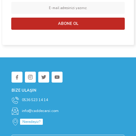
Ürün bilgilerinde hatalar bulunuyor.
Ürün fiyatı diğer sitelerden daha pahalı.
Bu ürüne benzer farklı alternatifler olmalı.
ABONE OL
Gönder
BİZE ULAŞIN
0536 523 14 14
info@caddecarsi.com
Neredeyiz?