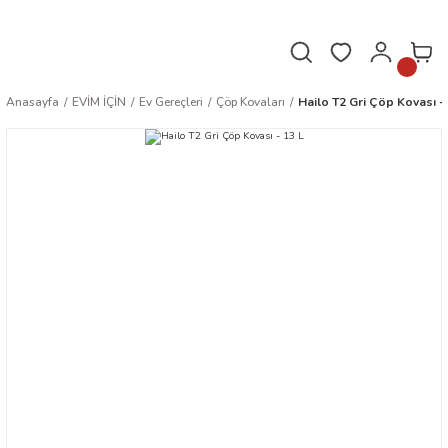
Hafta içi saat 16.00'a kadar verilen siparişler aynı gün kargoda!
Anasayfa
EVİM İÇİN
Ev Gereçleri
Çöp Kovaları
Hailo T2 Gri Çöp Kovası - 