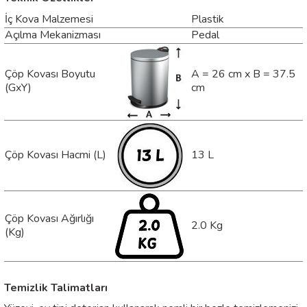
İç Kova Malzemesi
Plastik
Açılma Mekanizması
Pedal
Çöp Kovası Boyutu
A = 26 cm x B = 37.5
(GxY)
cm
Çöp Kovası Hacmi (L)
13 L
Çöp Kovası Ağırlığı
2.0 Kg
(Kg)
Temizlik Talimatları