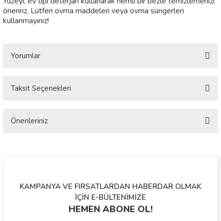
Yüzeyi, ev tipi deterjan kullanarak nemli bir bezle temizlemenizi
öneririz. Lütfen ovma maddeleri veya ovma süngerleri
kullanmayınız!
Yorumlar
Taksit Seçenekleri
Bu ürüne ilk yorumu siz yapın!
Önerileriniz
Yorum Yaz
Bu ürünün fiyat bilgisi, resim, ürün açıklamalarında ve diğer konularda
yetersiz gördüğünüz noktaları öneri formunu kullanarak tarafımıza
iletebilirsiniz.
Görüş ve önerileriniz için teşekkür ederiz.
KAMPANYA VE FIRSATLARDAN HABERDAR OLMAK
Ürün resmi kalitesiz, bozuk veya görüntülenemiyor.
İÇİN E-BÜLTENİMİZE
HEMEN ABONE OL!
Ürün açıklamasında eksik bilgiler bulunuyor.