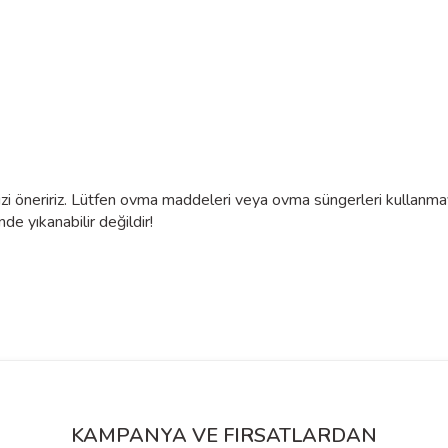
izi öneririz. Lütfen ovma maddeleri veya ovma süngerleri kullanmayı
de yıkanabilir değildir!
siz gördüğünüz noktaları öneri formunu kullanarak tarafımıza iletebilirsiniz.
Bu ürüne ilk yorumu siz yapın!
Yorum Yaz
KAMPANYA VE FIRSATLARDAN