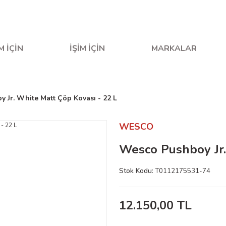
fta içi saat 16.00'a kadar verilen siparişler aynı gün kargo
M İÇİN
İŞİM İÇİN
MARKALAR
 Jr. White Matt Çöp Kovası - 22 L
WESCO
Wesco Pushboy Jr.
Stok Kodu
T0112175531-74
12.150,00 TL