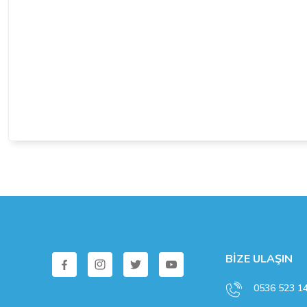
Ürün fiyatı diğer sitelerden daha pahalı.
Bu ürüne benzer farklı alternatifler olmalı.
BİZE ULAŞIN
0536 523 1