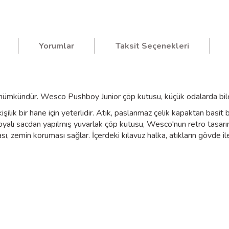
Yorumlar
Taksit Seçenekleri
ümkündür. Wesco Pushboy Junior çöp kutusu, küçük odalarda bile 
işilik bir hane için yeterlidir. Atık, paslanmaz çelik kapaktan basit 
boyalı sacdan yapılmış yuvarlak çöp kutusu, Wesco'nun retro tasarım
ı, zemin koruması sağlar. İçerdeki kılavuz halka, atıkların gövde i