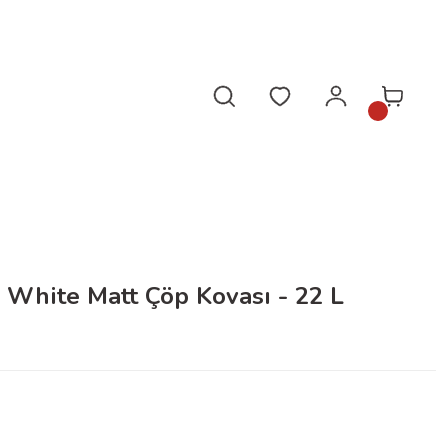
da!
 White Matt Çöp Kovası - 22 L