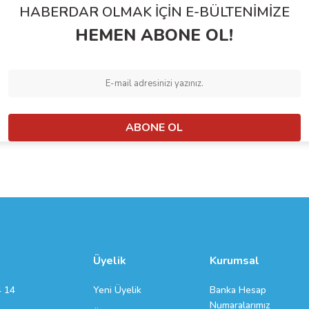
HABERDAR OLMAK İÇİN E-BÜLTENİMİZE
HEMEN ABONE OL!
ABONE OL
Gönder
Üyelik
Kurumsal
Yeni Üyelik
Banka Hesap
4 14
Numaralarımız