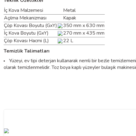
Teknik Özellikler
İç Kova Malzemesi
Metal
Açılma Mekanizması
Kapak
Çöp Kovası Boyutu (GxY)
350 mm x 630 mm
İç Kova Boyutu (GxY)
270 mm x 435 mm
Çöp Kovası Hacmi (L)
22 L
Temizlik Talimatları
Yüzeyi, ev tipi deterjan kullanarak nemli bir bezle temizlemen
olarak temizlenmelidir. Toz boya kaplı yüzeyler bulaşık makinesin
Bu ürünün fiyat bilgisi, resim, ürün açıklamalarında ve diğer konularda yeter
Görüş ve önerileriniz için teşekkür ederiz.
Ürün resmi kalitesiz, bozuk veya görüntülenemiyor.
Ürün açıklamasında eksik bilgiler bulunuyor.
Ürün bilgilerinde hatalar bulunuyor.