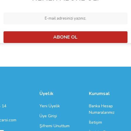
ABONE OL
Üyelik
Kurumsal
Yeni Üyelik
Banka Hesap
4 14
Numaralarımız
Üye Girişi
arsi.com
İletişim
Şifremi Unuttum