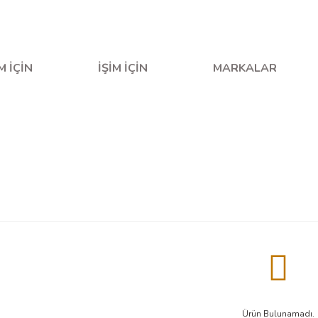
fta içi saat 16.00'a kadar verilen siparişler aynı gün kargo
M İÇİN
İŞİM İÇİN
MARKALAR
Ürün Bulunamadı.