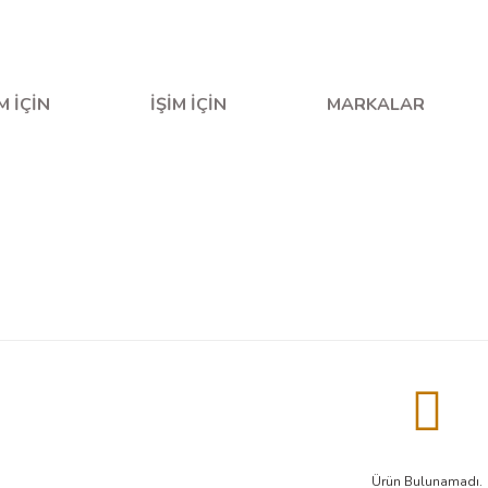
fta içi saat 16.00'a kadar verilen siparişler aynı gün kargo
M İÇİN
İŞİM İÇİN
MARKALAR
Ürün Bulunamadı.