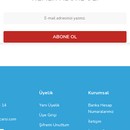
ABONE OL
Üyelik
Kurumsal
Yeni Üyelik
Banka Hesap
4 14
Numaralarımız
Üye Girişi
arsi.com
İletişim
Şifremi Unuttum