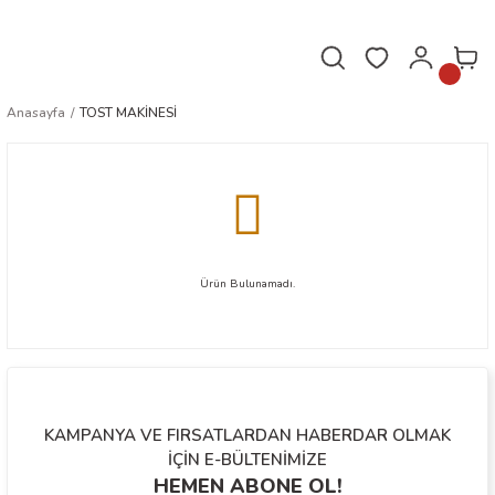
Hafta içi saat 16.00'a kadar verilen siparişler aynı gün kargoda!
Anasayfa
TOST MAKİNESİ
Ürün Bulunamadı.
KAMPANYA VE FIRSATLARDAN HABERDAR OLMAK
İÇİN E-BÜLTENİMİZE
HEMEN ABONE OL!