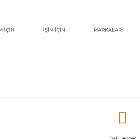
fta içi saat 16.00'a kadar verilen siparişler aynı gün kargo
M İÇİN
İŞİM İÇİN
MARKALAR
Ürün Bulunamadı.