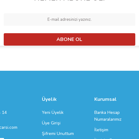
ABONE OL
Üyelik
Kurumsal
Yeni Üyelik
Banka Hesap
4 14
Numaralarımız
Üye Girişi
arsi.com
İletişim
Şifremi Unuttum