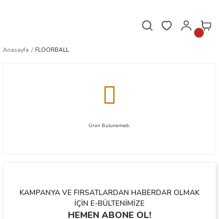
Hafta içi saat 16.00'a kadar verilen siparişler aynı gün kargoda!
Anasayfa
FLOORBALL
Ürün Bulunamadı.
KAMPANYA VE FIRSATLARDAN HABERDAR OLMAK
İÇİN E-BÜLTENİMİZE
HEMEN ABONE OL!