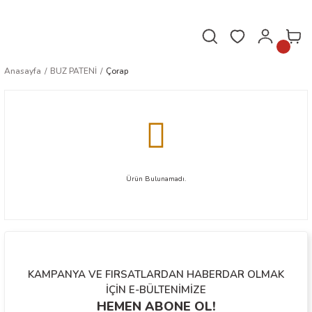
Hafta içi saat 16.00'a kadar verilen siparişler aynı gün kargoda!
Anasayfa
BUZ PATENİ
Çorap
Ürün Bulunamadı.
KAMPANYA VE FIRSATLARDAN HABERDAR OLMAK
İÇİN E-BÜLTENİMİZE
HEMEN ABONE OL!