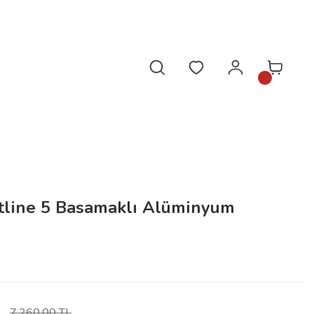
da!
tline 5 Basamaklı Alüminyum
7.260,00 TL