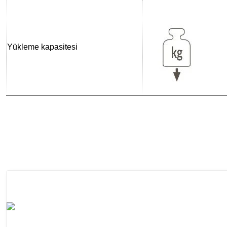
Yükleme kapasitesi
Bu ürünün fiyat bilgisi, resim, ürün açıklamalarında ve diğer konularda yeter
Görüş ve önerileriniz için teşekkür ederiz.
Ürün resmi kalitesiz, bozuk veya görüntülenemiyor.
Ürün açıklamasında eksik bilgiler bulunuyor.
Ürün bilgilerinde hatalar bulunuyor.
Ürün fiyatı diğer sitelerden daha pahalı.