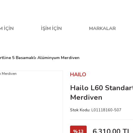
fta içi saat 16.00'a kadar verilen siparişler aynı gün kargo
M İÇİN
İŞİM İÇİN
MARKALAR
rtline 5 Basamaklı Alüminyum Merdiven
HAILO
Hailo L60 Standar
Merdiven
Stok Kodu
L01118160-507
6.310,00 TL
%13