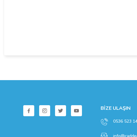
Bu ürüne benzer farklı alternatifler olmalı.
BİZE ULAŞIN
0536 523 1
info@caddec