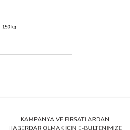
150 kg
siz gördüğünüz noktaları öneri formunu kullanarak tarafımıza iletebilirsiniz.
Bu ürüne ilk yorumu siz yapın!
Yorum Yaz
KAMPANYA VE FIRSATLARDAN
HABERDAR OLMAK İÇİN E-BÜLTENİMİZE