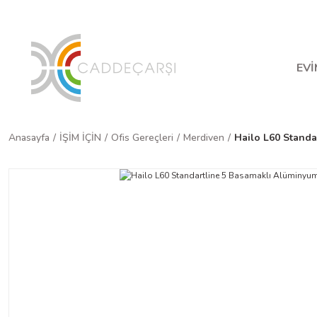
Ha
EVİ
Anasayfa
İŞİM İÇİN
Ofis Gereçleri
Merdiven
Hailo L60 Standa