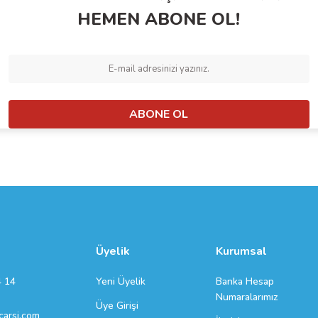
HEMEN ABONE OL!
ABONE OL
Gönder
Üyelik
Kurumsal
Yeni Üyelik
Banka Hesap
4 14
Numaralarımız
Üye Girişi
arsi.com