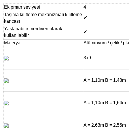
Ekipman seviyesi
4
Taşıma kilitleme mekanizmalı kilitleme
✔
kancası
Yaslanabilir merdiven olarak
✔
kullanılabilir
Materyal
Alüminyum / çelik / pla
3x9
A = 1,10m B = 1,48m
A = 1,10m B = 1,64m
A = 2,63m B = 2,55m