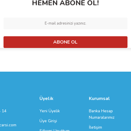
HEMEN ABONE OL!
ABONE OL
Gönder
Üyelik
Kurumsal
Yeni Üyelik
Banka Hesap
4 14
Numaralarımız
Üye Girişi
arsi.com
İletişim
Şifremi Unuttum