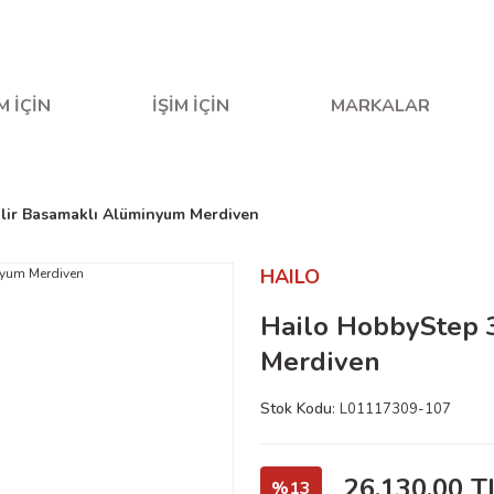
fta içi saat 16.00'a kadar verilen siparişler aynı gün kargo
M İÇİN
İŞİM İÇİN
MARKALAR
ilir Basamaklı Alüminyum Merdiven
HAILO
Hailo HobbyStep 3
Merdiven
Stok Kodu
L01117309-107
26.130,00 T
%13