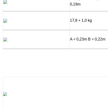
0,19m
17,8 + 1,0 kg
A = 0,23m B = 0,22m
Bu ürünün fiyat bilgisi, resim, ürün açıklamalarında ve diğer konularda yeter
Görüş ve önerileriniz için teşekkür ederiz.
Ürün resmi kalitesiz, bozuk veya görüntülenemiyor.
Ürün açıklamasında eksik bilgiler bulunuyor.
Ürün bilgilerinde hatalar bulunuyor.
Ürün fiyatı diğer sitelerden daha pahalı.