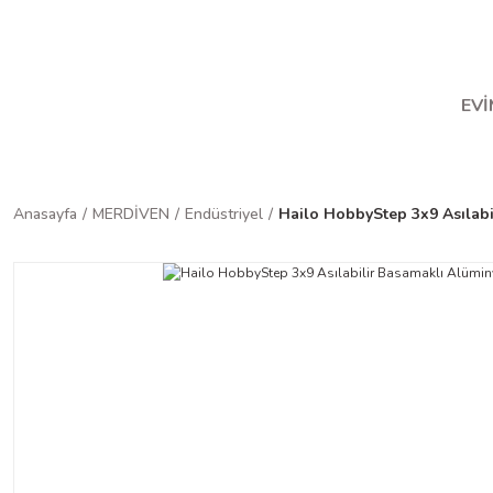
Ha
EVİ
Anasayfa
MERDİVEN
Endüstriyel
Hailo HobbyStep 3x9 Asılab