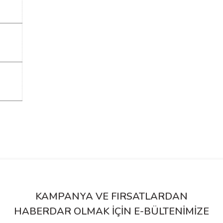
siz gördüğünüz noktaları öneri formunu kullanarak tarafımıza iletebilirsiniz.
Bu ürüne ilk yorumu siz yapın!
Yorum Yaz
KAMPANYA VE FIRSATLARDAN
HABERDAR OLMAK İÇİN E-BÜLTENİMİZE