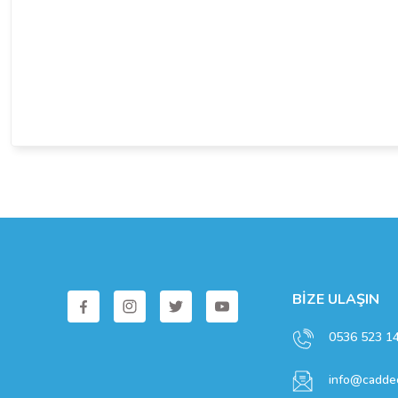
Bu ürüne benzer farklı alternatifler olmalı.
BİZE ULAŞIN
0536 523 1
info@caddec