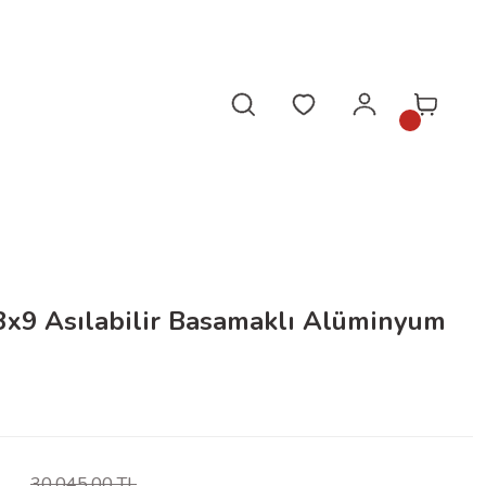
da!
x9 Asılabilir Basamaklı Alüminyum
L
30.045,00 TL