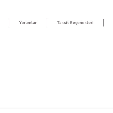
Yorumlar
Taksit Seçenekleri
siz gördüğünüz noktaları öneri formunu kullanarak tarafımıza iletebilirsiniz.
Bu ürüne ilk yorumu siz yapın!