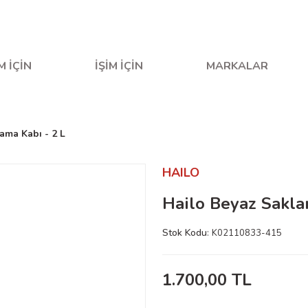
fta içi saat 16.00'a kadar verilen siparişler aynı gün kargo
M İÇİN
İŞİM İÇİN
MARKALAR
ama Kabı - 2 L
HAILO
Hailo Beyaz Sakla
Stok Kodu
K02110833-415
1.700,00 TL