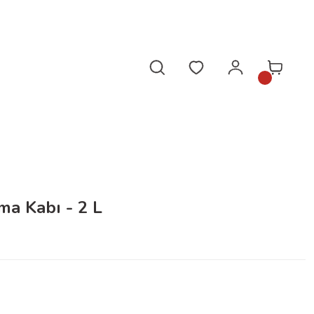
da!
ma Kabı - 2 L