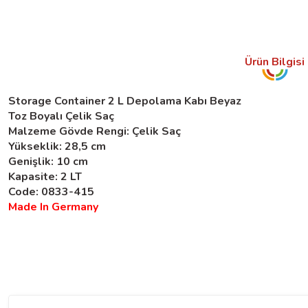
Ürün Bilgisi
Storage Container 2 L Depolama Kabı Beyaz
Toz Boyalı Çelik Saç
Malzeme Gövde Rengi: Çelik Saç
Yükseklik: 28,5 cm
Genişlik: 10 cm
Kapasite: 2 LT
Code: 0833-415​
Made In Germany
Bu ürünün fiyat bilgisi, resim, ürün açıklamalarında ve diğer konularda yeter
Görüş ve önerileriniz için teşekkür ederiz.
Ürün resmi kalitesiz, bozuk veya görüntülenemiyor.