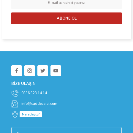
Ürün fiyatı diğer sitelerden daha pahalı.
Bu ürüne benzer farklı alternatifler olmalı.
ABONE OL
Gönder
BİZE ULAŞIN
0536 523 14 14
info@caddecarsi.com
Neredeyiz?