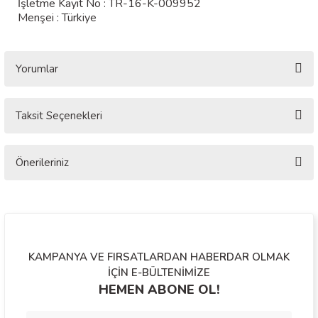
İşletme Kayıt No : TR-16-K-009952
Menşei : Türkiye
Yorumlar
Taksit Seçenekleri
Bu ürüne ilk yorumu siz yapın!
Önerileriniz
Yorum Yaz
Bu ürünün fiyat bilgisi, resim, ürün açıklamalarında ve diğer konularda
yetersiz gördüğünüz noktaları öneri formunu kullanarak tarafımıza
iletebilirsiniz.
Görüş ve önerileriniz için teşekkür ederiz.
KAMPANYA VE FIRSATLARDAN HABERDAR OLMAK
Ürün resmi kalitesiz, bozuk veya görüntülenemiyor.
İÇİN E-BÜLTENİMİZE
HEMEN ABONE OL!
Ürün açıklamasında eksik bilgiler bulunuyor.
Ürün bilgilerinde hatalar bulunuyor.