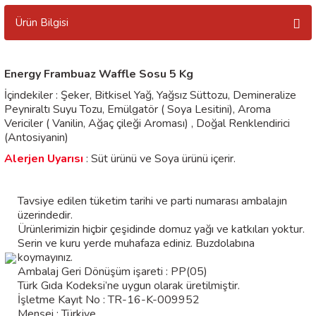
Ürün Bilgisi
Energy Frambuaz Waffle Sosu 5 Kg
İçindekiler : Şeker, Bitkisel Yağ, Yağsız Süttozu, Demineralize
Peyniraltı Suyu Tozu, Emülgatör ( Soya Lesitini), Aroma
Vericiler ( Vanilin, Ağaç çileği Aroması) , Doğal Renklendirici
(Antosiyanin)
Alerjen Uyarısı
: Süt ürünü ve Soya ürünü içerir.
Tavsiye edilen tüketim tarihi ve parti numarası ambalajın
üzerindedir.
Ürünlerimizin hiçbir çeşidinde domuz yağı ve katkıları yoktur.
Serin ve kuru yerde muhafaza ediniz. Buzdolabına
koymayınız.
Ambalaj Geri Dönüşüm işareti : PP(05)
Türk Gıda Kodeksi’ne uygun olarak üretilmiştir.
İşletme Kayıt No : TR-16-K-009952
Menşei : Türkiye