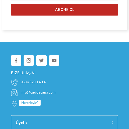
Bu ürüne benzer farklı alternatifler olmalı.
ABONE OL
Gönder
BİZE ULAŞIN
0536 523 14 14
info@caddecarsi.com
Neredeyiz?
Üyelik