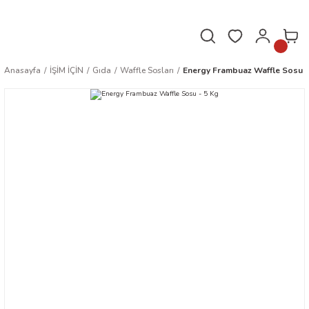
Hafta içi saat 16.00'a kadar verilen siparişler aynı gün kargoda!
Anasayfa
İŞİM İÇİN
Gıda
Waffle Sosları
Energy Frambuaz Waffle Sosu -