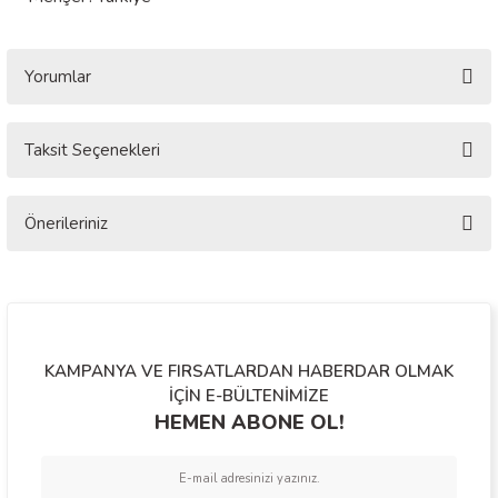
Yorumlar
Taksit Seçenekleri
Bu ürüne ilk yorumu siz yapın!
Önerileriniz
Yorum Yaz
Bu ürünün fiyat bilgisi, resim, ürün açıklamalarında ve diğer konularda
yetersiz gördüğünüz noktaları öneri formunu kullanarak tarafımıza
iletebilirsiniz.
Görüş ve önerileriniz için teşekkür ederiz.
KAMPANYA VE FIRSATLARDAN HABERDAR OLMAK
Ürün resmi kalitesiz, bozuk veya görüntülenemiyor.
İÇİN E-BÜLTENİMİZE
HEMEN ABONE OL!
Ürün açıklamasında eksik bilgiler bulunuyor.
Ürün bilgilerinde hatalar bulunuyor.
Ürün fiyatı diğer sitelerden daha pahalı.