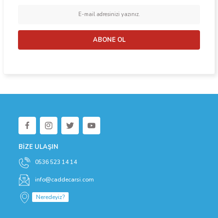
Ürün bilgilerinde hatalar bulunuyor.
Ürün fiyatı diğer sitelerden daha pahalı.
Bu ürüne benzer farklı alternatifler olmalı.
ABONE OL
Gönder
BİZE ULAŞIN
0536 523 14 14
info@caddecarsi.com
Neredeyiz?