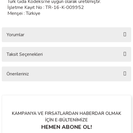
Türk Gıda Kodeksi’ne uygun olarak üretilmiştir.
İşletme Kayıt No : TR-16-K-009952
Menşei : Türkiye
Yorumlar
Taksit Seçenekleri
Bu ürüne ilk yorumu siz yapın!
Önerileriniz
Yorum Yaz
Bu ürünün fiyat bilgisi, resim, ürün açıklamalarında ve diğer konularda
yetersiz gördüğünüz noktaları öneri formunu kullanarak tarafımıza
iletebilirsiniz.
Görüş ve önerileriniz için teşekkür ederiz.
KAMPANYA VE FIRSATLARDAN HABERDAR OLMAK
Ürün resmi kalitesiz, bozuk veya görüntülenemiyor.
İÇİN E-BÜLTENİMİZE
HEMEN ABONE OL!
Ürün açıklamasında eksik bilgiler bulunuyor.