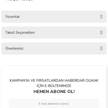
Yorumlar
Taksit Seçenekleri
Bu ürüne ilk yorumu siz yapın!
Önerileriniz
Yorum Yaz
Bu ürünün fiyat bilgisi, resim, ürün açıklamalarında ve diğer konularda
yetersiz gördüğünüz noktaları öneri formunu kullanarak tarafımıza
iletebilirsiniz.
Görüş ve önerileriniz için teşekkür ederiz.
KAMPANYA VE FIRSATLARDAN HABERDAR OLMAK
Ürün resmi kalitesiz, bozuk veya görüntülenemiyor.
İÇİN E-BÜLTENİMİZE
HEMEN ABONE OL!
Ürün açıklamasında eksik bilgiler bulunuyor.
Ürün bilgilerinde hatalar bulunuyor.
Ürün fiyatı diğer sitelerden daha pahalı.