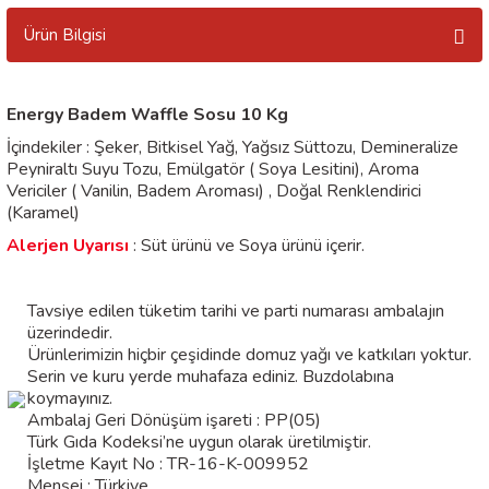
Ürün Bilgisi
Energy Badem Waffle Sosu 10 Kg
İçindekiler : Şeker, Bitkisel Yağ, Yağsız Süttozu, Demineralize
Peyniraltı Suyu Tozu, Emülgatör ( Soya Lesitini), Aroma
Vericiler ( Vanilin, Badem Aroması) , Doğal Renklendirici
(Karamel)
Alerjen Uyarısı
: Süt ürünü ve Soya ürünü içerir.
Tavsiye edilen tüketim tarihi ve parti numarası ambalajın
üzerindedir.
Ürünlerimizin hiçbir çeşidinde domuz yağı ve katkıları yoktur.
Serin ve kuru yerde muhafaza ediniz. Buzdolabına
koymayınız.
Ambalaj Geri Dönüşüm işareti : PP(05)
Türk Gıda Kodeksi’ne uygun olarak üretilmiştir.
İşletme Kayıt No : TR-16-K-009952
Menşei : Türkiye