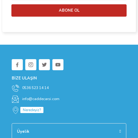
Bu ürüne benzer farklı alternatifler olmalı.
ABONE OL
Gönder
BİZE ULAŞIN
0536 523 14 14
info@caddecarsi.com
Neredeyiz?
Üyelik