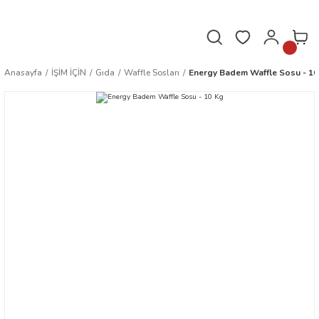
Hafta içi saat 16.00'a kadar verilen siparişler aynı gün kargoda!
Anasayfa
İŞİM İÇİN
Gıda
Waffle Sosları
Energy Badem Waffle Sosu - 10