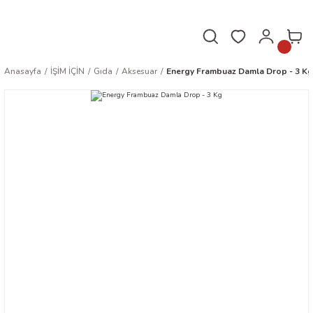
Hafta içi saat 16.00'a kadar verilen siparişler aynı gün kargoda!
Anasayfa
İŞİM İÇİN
Gıda
Aksesuar
Energy Frambuaz Damla Drop - 3 Kg