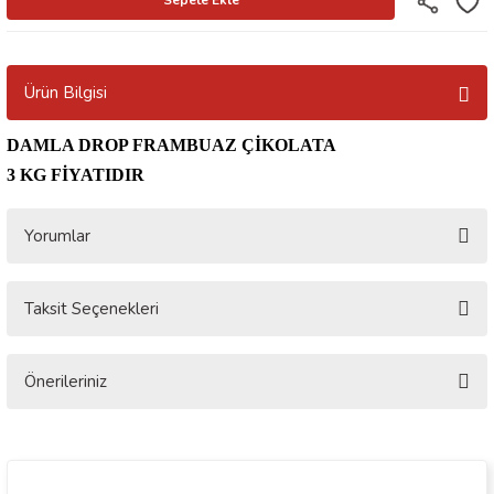
Ürün Bilgisi
DAMLA DROP FRAMBUAZ ÇİKOLATA
3 KG FİYATIDIR
Yorumlar
Taksit Seçenekleri
Bu ürüne ilk yorumu siz yapın!
Önerileriniz
Yorum Yaz
Bu ürünün fiyat bilgisi, resim, ürün açıklamalarında ve diğer konularda
yetersiz gördüğünüz noktaları öneri formunu kullanarak tarafımıza
iletebilirsiniz.
Görüş ve önerileriniz için teşekkür ederiz.