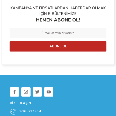
KAMPANYA VE FIRSATLARDAN HABERDAR OLMAK
Ürün resmi kalitesiz, bozuk veya görüntülenemiyor.
İÇİN E-BÜLTENİMİZE
HEMEN ABONE OL!
Ürün açıklamasında eksik bilgiler bulunuyor.
Ürün bilgilerinde hatalar bulunuyor.
Ürün fiyatı diğer sitelerden daha pahalı.
Bu ürüne benzer farklı alternatifler olmalı.
ABONE OL
Gönder
BİZE ULAŞIN
0536 523 14 14