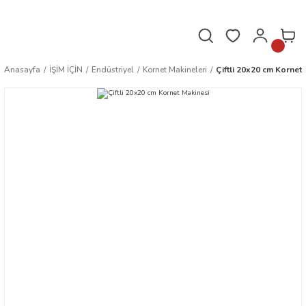
Hafta içi saat 16.00'a kadar verilen siparişler aynı gün kargoda!
Anasayfa
İŞİM İÇİN
Endüstriyel
Kornet Makineleri
Çiftli 20x20 cm Kornet