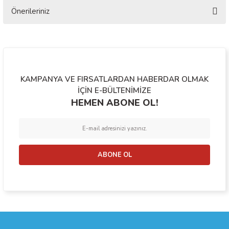
Önerileriniz
Yorum Yaz
Bu ürünün fiyat bilgisi, resim, ürün açıklamalarında ve diğer konularda
yetersiz gördüğünüz noktaları öneri formunu kullanarak tarafımıza
iletebilirsiniz.
Görüş ve önerileriniz için teşekkür ederiz.
KAMPANYA VE FIRSATLARDAN HABERDAR OLMAK
Ürün resmi kalitesiz, bozuk veya görüntülenemiyor.
İÇİN E-BÜLTENİMİZE
HEMEN ABONE OL!
Ürün açıklamasında eksik bilgiler bulunuyor.
Ürün bilgilerinde hatalar bulunuyor.
Ürün fiyatı diğer sitelerden daha pahalı.
Bu ürüne benzer farklı alternatifler olmalı.
ABONE OL
Gönder