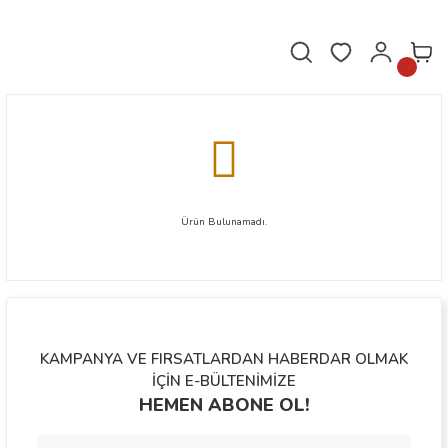
Hafta içi saat 16.00'a kadar verilen siparişler aynı gün kargoda!
Ürün Bulunamadı.
KAMPANYA VE FIRSATLARDAN HABERDAR OLMAK
İÇİN E-BÜLTENİMİZE
HEMEN ABONE OL!